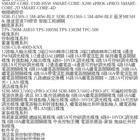
SMART-CORE-T100-HSW
SMART-CORE-X200
xPRO6
xPRO3
SMART-
CORE-2D
SMART-CORE-4D
物聯網燈管
SDR-J5136S-1.5M-40W-BLE
SDR-JD5136S-1.5M-40W-BLE
藍牙MESH
& 微波雷達T8燈管
智能工程網關
觸摸屏系列
TPS-700M-AIR10
TPS-1005M
TPS-1303M
TPC-500
模塊系列
控制模塊系列
窗簾電機系列
SDR-CUR-400D-KNX
12路輸入輸出模塊
1端口Wifi轉串口模塊
2端口網絡轉串口模塊
4通道
PWM調光模塊
1/2通道DALI網關
14路16A帶電流監測 保持繼電器開關
模塊
幹接點輸入輸出模塊
4路0~10VDC調光模塊
4路3A可控矽調光模塊
8路2A可控矽調光模塊
12通道繼電器+4通道可控矽調光模塊
4路10A繼
電器開關模塊
8路10A繼電器開關模塊
8路16A繼電器開關模塊
20路16A
繼電器開關模塊
4路16A帶電流監測繼電器開關模塊
8路16A帶電流監測
繼電器開關模塊
八路總線交換機
16路16A繼電器開關 + 2路2A可控矽調
光+ LAN 模塊
酒店模塊系列
SDR-MRCU1602-(PRO-)COM
SDR-MRCU1602-(PRO-)FC
可編程控制器
電源供應器-酒店
RCU集控器網絡板
8路10A繼電器開關模塊
8路16A繼
電器開關模塊
幹接點輸入輸出模塊
4路0~10VDC調光模塊
4路3A可控矽
調光模塊
繼電器輸出和幹接點輸入
繼電器輸出和幹接點輸入
繼電器輸
出和幹接點輸入 帶LAN接口模塊
家裝模塊系列
簡易家庭網關
總線拓展模塊
4路5A可控矽調光模塊
4路0~10VDC調光模
塊
8路10A繼電器開關模塊
中央控制主機
電源供應器-家裝
無線紅外控
制模塊
軟件平台
酒店客房控制管理軟件
酒店客房控制管理軟件