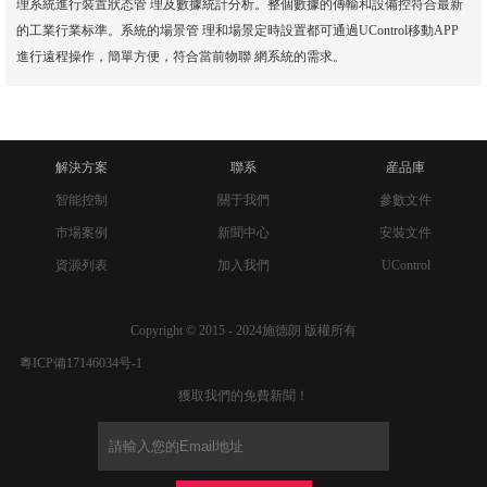
理系統進行裝置狀态管 理及數據統計分析。整個數據的傳輸和設備控符合最新
的工業行業标準。系統的場景管 理和場景定時設置都可通過UControl移動APP
進行遠程操作，簡單方便，符合當前物聯 網系統的需求。
解決方案
聯系
産品庫
智能控制
關于我們
參數文件
市場案例
新聞中心
安裝文件
資源列表
加入我們
UControl
Copyright © 2015 - 2024施德朗 版權所有
粵ICP備17146034号-1
獲取我們的免費新聞！