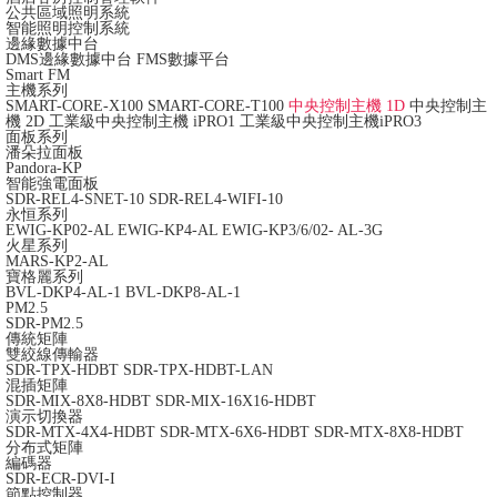
公共區域照明系統
智能照明控制系統
邊緣數據中台
DMS邊緣數據中台
FMS數據平台
Smart FM
主機系列
SMART-CORE-X100
SMART-CORE-T100
中央控制主機 1D
中央控制主
機 2D
工業級中央控制主機 iPRO1
工業級中央控制主機iPRO3
面板系列
潘朵拉面板
Pandora-KP
智能強電面板
SDR-REL4-SNET-10
SDR-REL4-WIFI-10
永恒系列
EWIG-KP02-AL
EWIG-KP4-AL
EWIG-KP3/6/02- AL-3G
火星系列
MARS-KP2-AL
寶格麗系列
BVL-DKP4-AL-1
BVL-DKP8-AL-1
PM2.5
SDR-PM2.5
傳統矩陣
雙絞線傳輸器
SDR-TPX-HDBT
SDR-TPX-HDBT-LAN
混插矩陣
SDR-MIX-8X8-HDBT
SDR-MIX-16X16-HDBT
演示切換器
SDR-MTX-4X4-HDBT
SDR-MTX-6X6-HDBT
SDR-MTX-8X8-HDBT
分布式矩陣
編碼器
SDR-ECR-DVI-I
節點控制器