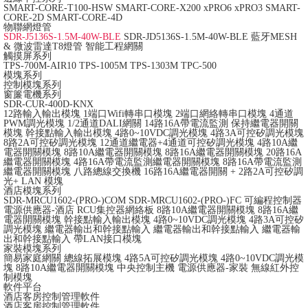
SMART-CORE-T100-HSW
SMART-CORE-X200
xPRO6
xPRO3
SMART-
CORE-2D
SMART-CORE-4D
物聯網燈管
SDR-J5136S-1.5M-40W-BLE
SDR-JD5136S-1.5M-40W-BLE
藍牙MESH
& 微波雷達T8燈管
智能工程網關
觸摸屏系列
TPS-700M-AIR10
TPS-1005M
TPS-1303M
TPC-500
模塊系列
控制模塊系列
窗簾電機系列
SDR-CUR-400D-KNX
12路輸入輸出模塊
1端口Wifi轉串口模塊
2端口網絡轉串口模塊
4通道
PWM調光模塊
1/2通道DALI網關
14路16A帶電流監測 保持繼電器開關
模塊
幹接點輸入輸出模塊
4路0~10VDC調光模塊
4路3A可控矽調光模塊
8路2A可控矽調光模塊
12通道繼電器+4通道可控矽調光模塊
4路10A繼
電器開關模塊
8路10A繼電器開關模塊
8路16A繼電器開關模塊
20路16A
繼電器開關模塊
4路16A帶電流監測繼電器開關模塊
8路16A帶電流監測
繼電器開關模塊
八路總線交換機
16路16A繼電器開關 + 2路2A可控矽調
光+ LAN 模塊
酒店模塊系列
SDR-MRCU1602-(PRO-)COM
SDR-MRCU1602-(PRO-)FC
可編程控制器
電源供應器-酒店
RCU集控器網絡板
8路10A繼電器開關模塊
8路16A繼
電器開關模塊
幹接點輸入輸出模塊
4路0~10VDC調光模塊
4路3A可控矽
調光模塊
繼電器輸出和幹接點輸入
繼電器輸出和幹接點輸入
繼電器輸
出和幹接點輸入 帶LAN接口模塊
家裝模塊系列
簡易家庭網關
總線拓展模塊
4路5A可控矽調光模塊
4路0~10VDC調光模
塊
8路10A繼電器開關模塊
中央控制主機
電源供應器-家裝
無線紅外控
制模塊
軟件平台
酒店客房控制管理軟件
酒店客房控制管理軟件