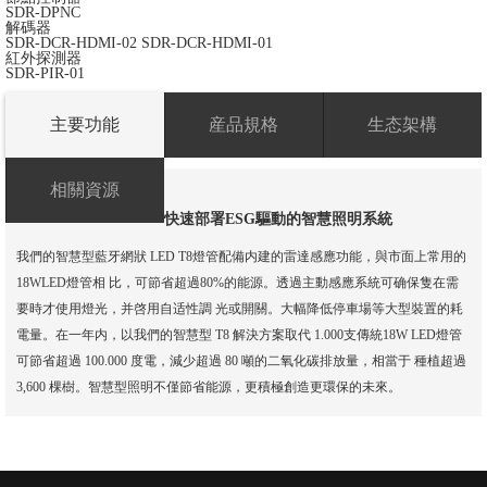
SDR-DPNC
解碼器
SDR-DCR-HDMI-02
SDR-DCR-HDMI-01
紅外探測器
SDR-PIR-01
主要功能
産品規格
生态架構
相關資源
快速部署ESG驅動的智慧照明系統
我們的智慧型藍牙網狀 LED T8燈管配備内建的雷達感應功能，與市面上常用的
18WLED燈管相 比，可節省超過80%的能源。透過主動感應系統可确保隻在需
要時才使用燈光，并啓用自适性調 光或開關。大幅降低停車場等大型裝置的耗
電量。在一年内，以我們的智慧型 T8 解決方案取代 1.000支傳統18W LED燈管
可節省超過 100.000 度電，減少超過 80 噸的二氧化碳排放量，相當于 種植超過
3,600 棵樹。智慧型照明不僅節省能源，更積極創造更環保的未來。