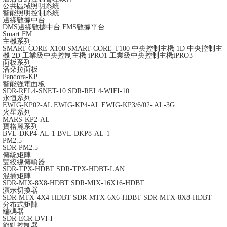
公共區域照明系統
智能照明控制系統
邊緣數據中台
DMS邊緣數據中台
FMS數據平台
Smart FM
主機系列
SMART-CORE-X100
SMART-CORE-T100
中央控制主機 1D
中央控制主
機 2D
工業級中央控制主機 iPRO1
工業級中央控制主機iPRO3
面板系列
潘朵拉面板
Pandora-KP
智能強電面板
SDR-REL4-SNET-10
SDR-REL4-WIFI-10
永恒系列
EWIG-KP02-AL
EWIG-KP4-AL
EWIG-KP3/6/02- AL-3G
火星系列
MARS-KP2-AL
寶格麗系列
BVL-DKP4-AL-1
BVL-DKP8-AL-1
PM2.5
SDR-PM2.5
傳統矩陣
雙絞線傳輸器
SDR-TPX-HDBT
SDR-TPX-HDBT-LAN
混插矩陣
SDR-MIX-8X8-HDBT
SDR-MIX-16X16-HDBT
演示切換器
SDR-MTX-4X4-HDBT
SDR-MTX-6X6-HDBT
SDR-MTX-8X8-HDBT
分布式矩陣
編碼器
SDR-ECR-DVI-I
節點控制器