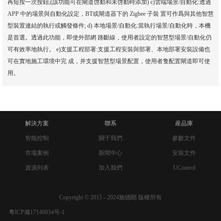
再短按一次按鈕;(該功能可在閘道啓動和未啓動時添加) c)雲端場景/自動化:透過
APP 中的場景與自動化設定，BT或閘道器下的 Zigbee 子裝 置可作爲與其他智慧
型裝置連結的執行或觸發條件; d) 本地場景/自動化:當執行場景/自動化時，本機
是首選。透過此功能，即使外部網 路斷線，使用者設定的智慧型場景/自動化仍
可有效率地執行。 e)支援工程部署:支援工程安裝與部署、本地部署安裝設備也
可在實地施工環境中完 成，并支援智慧型場景配置，使用者隻配置閘道即可使
用。
解決方案
聯系
産品庫
智能控制
關于我們
參數文件
市場案例
新聞中心
安裝文件
資源列表
加入我們
UControl
Copyright © 2015 - 2024施德朗 版權所有
粵ICP備17146034号-1