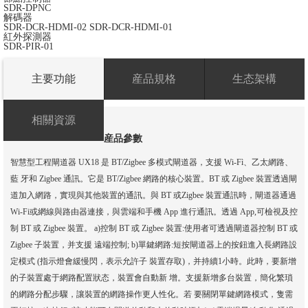
SDR-DPNC
解碼器
SDR-DCR-HDMI-02
SDR-DCR-HDMI-01
紅外探測器
SDR-PIR-01
主要功能
産品規格
生态架構
相關資源
産品參數
智慧型工程閘道器 UX18 是 BT/Zigbee 多模式閘道器，支援 Wi-Fì、乙太網路、
藍 牙和 Zigbee 通訊。它是 BT/Zigbee 網路的核心裝置。BT 或 Zigbee 裝置透過閘
道加入網路，實現與其他裝置的通訊。與 BT 或Zigbee 裝置通訊時，閘道器通過
Wi-Fi或網線與路由器連接，與雲端和手機 App 進行通訊。透過 App,可檢視及控
制 BT 或 Zigbee 裝置。 a)控制 BT 或 Zigbee 裝置:使用者可透過閘道器控制 BT 或
Zigbee 子裝置，并支援 遠端控制; b)單鍵網路:短按閘道器上的按鈕進入長網路設
定模式 (指示燈會緩慢閃，表示允許子 裝置存取)，并持續1小時。此時，要新增
的子裝置處于網路配置狀态，裝置會自動新 增。支援新增多台裝置，簡化繁瑣
的網路分配步驟，讓裝置的網路操作更人性化。若 要關閉單鍵網路模式，隻需