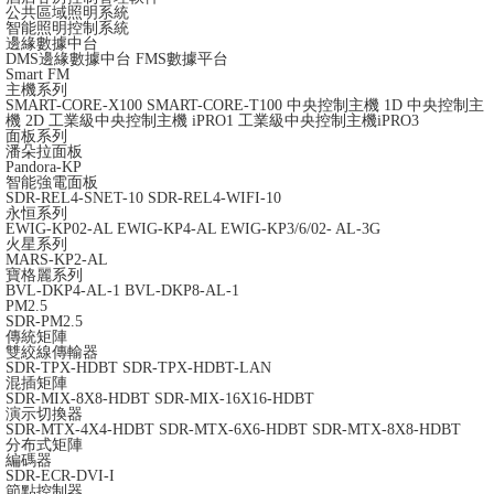
公共區域照明系統
智能照明控制系統
邊緣數據中台
DMS邊緣數據中台
FMS數據平台
Smart FM
主機系列
SMART-CORE-X100
SMART-CORE-T100
中央控制主機 1D
中央控制主
機 2D
工業級中央控制主機 iPRO1
工業級中央控制主機iPRO3
面板系列
潘朵拉面板
Pandora-KP
智能強電面板
SDR-REL4-SNET-10
SDR-REL4-WIFI-10
永恒系列
EWIG-KP02-AL
EWIG-KP4-AL
EWIG-KP3/6/02- AL-3G
火星系列
MARS-KP2-AL
寶格麗系列
BVL-DKP4-AL-1
BVL-DKP8-AL-1
PM2.5
SDR-PM2.5
傳統矩陣
雙絞線傳輸器
SDR-TPX-HDBT
SDR-TPX-HDBT-LAN
混插矩陣
SDR-MIX-8X8-HDBT
SDR-MIX-16X16-HDBT
演示切換器
SDR-MTX-4X4-HDBT
SDR-MTX-6X6-HDBT
SDR-MTX-8X8-HDBT
分布式矩陣
編碼器
SDR-ECR-DVI-I
節點控制器