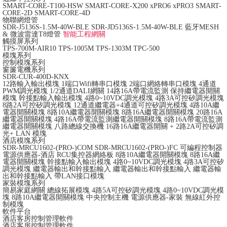
SMART-CORE-T100-HSW
SMART-CORE-X200
xPRO6
xPRO3
SMART-
CORE-2D
SMART-CORE-4D
物聯網燈管
SDR-J5136S-1.5M-40W-BLE
SDR-JD5136S-1.5M-40W-BLE
藍牙MESH
& 微波雷達T8燈管
智能工程網關
觸摸屏系列
TPS-700M-AIR10
TPS-1005M
TPS-1303M
TPC-500
模塊系列
控制模塊系列
窗簾電機系列
SDR-CUR-400D-KNX
12路輸入輸出模塊
1端口Wifi轉串口模塊
2端口網絡轉串口模塊
4通道
PWM調光模塊
1/2通道DALI網關
14路16A帶電流監測 保持繼電器開關
模塊
幹接點輸入輸出模塊
4路0~10VDC調光模塊
4路3A可控矽調光模塊
8路2A可控矽調光模塊
12通道繼電器+4通道可控矽調光模塊
4路10A繼
電器開關模塊
8路10A繼電器開關模塊
8路16A繼電器開關模塊
20路16A
繼電器開關模塊
4路16A帶電流監測繼電器開關模塊
8路16A帶電流監測
繼電器開關模塊
八路總線交換機
16路16A繼電器開關 + 2路2A可控矽調
光+ LAN 模塊
酒店模塊系列
SDR-MRCU1602-(PRO-)COM
SDR-MRCU1602-(PRO-)FC
可編程控制器
電源供應器-酒店
RCU集控器網絡板
8路10A繼電器開關模塊
8路16A繼
電器開關模塊
幹接點輸入輸出模塊
4路0~10VDC調光模塊
4路3A可控矽
調光模塊
繼電器輸出和幹接點輸入
繼電器輸出和幹接點輸入
繼電器輸
出和幹接點輸入 帶LAN接口模塊
家裝模塊系列
簡易家庭網關
總線拓展模塊
4路5A可控矽調光模塊
4路0~10VDC調光模
塊
8路10A繼電器開關模塊
中央控制主機
電源供應器-家裝
無線紅外控
制模塊
軟件平台
酒店客房控制管理軟件
酒店客房控制管理軟件